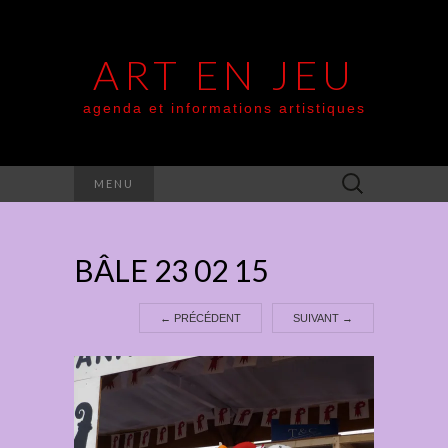
ART EN JEU
agenda et informations artistiques
Rechercher :
MENU
BÂLE 23 02 15
←
PRÉCÉDENT
SUIVANT
→