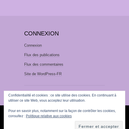
CONNEXION
Connexion
Flux des publications
Flux des commentaires
Site de WordPress-FR
Confidentialité et cookies : ce site utilise des cookies. En continuant à
utiliser ce site Web, vous acceptez leur utilisation.
Pour en savoir plus, notamment sur la façon de contrôler les cookies,
FIÈREMENT PROPULSÉ PAR
WORDPRESS
consultez :
Politique relative aux cookies
·
THÈME : SUITS PAR
THEME WEAVER
|
TRADUCTION :
WOLFORG
.