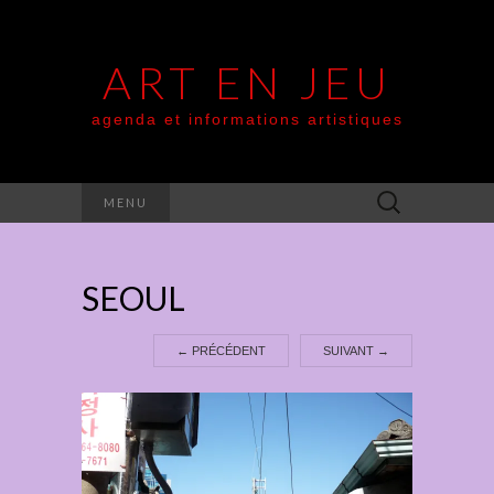
ART EN JEU
agenda et informations artistiques
Rechercher :
MENU
SEOUL
←
PRÉCÉDENT
SUIVANT
→