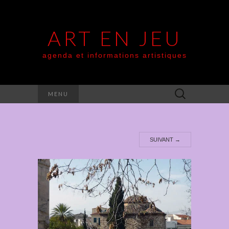
ART EN JEU
agenda et informations artistiques
Rechercher :
MENU
SUIVANT
→