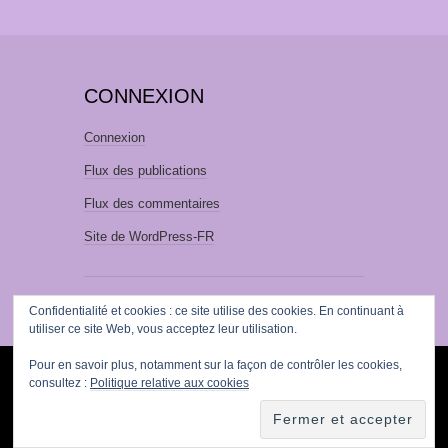
CONNEXION
Connexion
Flux des publications
Flux des commentaires
Site de WordPress-FR
Confidentialité et cookies : ce site utilise des cookies. En continuant à
utiliser ce site Web, vous acceptez leur utilisation.
Pour en savoir plus, notamment sur la façon de contrôler les cookies,
FIÈREMENT PROPULSÉ PAR
WORDPRESS
consultez :
Politique relative aux cookies
·
THÈME : SUITS PAR
THEME WEAVER
|
TRADUCTION :
WOLFORG
.