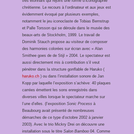
très étonnant qui rejoint une forme d’iconographie
chrétienne. Le recours à l’ordinateur et aux jeux est
évidemment évoqué par plusieurs exemples,
notamment le jeu iconoclaste de Tobias Bernstrup
et Palle Torsson qui se déroule dans le musée des
beaux-arts de Stockholm, 1999. Le travail de
Dominik Stauch propose au visiteur de composer
des harmonies colorées sur écran avec « Alan
Smithee goes de de Stijl » 2004. Le spectateur est
aussi directement mis à contribution s’il veut
pénétrer dans la structure gonflable de Haruko (
haruko.ch
) ou dans l’installation sonore de Jan
Kopp par laquelle l’exposition s’achève: 40 plaques
carrées émettent les sons enregistrés dans
diverses villes lorsque le spectateur marche sur
l’une d’elles. (l’exposition
Sonic Process
à
Beaubourg avait présenté de nombreuses
démarches de ce type d’octobre 2002 à janvier
2003). Avec le trio Mickry Drei on découvre une
installation sous le titre
Salon Bamboo
04. Comme