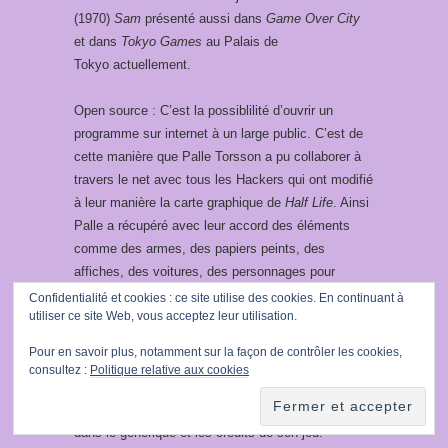
(1970)
Sam
présenté aussi dans
Game Over City
et dans
Tokyo Games
au Palais de
Tokyo actuellement.
Open source : C’est la possiblilité d’ouvrir un
programme sur internet à un large public. C’est de
cette manière que Palle Torsson a pu collaborer à
travers le net avec tous les Hackers qui ont modifié
à leur manière la carte graphique de
Half Life
. Ainsi
Palle a récupéré avec leur accord des éléments
comme des armes, des papiers peints, des
affiches, des voitures, des personnages pour
construire le jeu SAM. Cette notion est primordiale
Confidentialité et cookies : ce site utilise des cookies. En continuant à
utiliser ce site Web, vous acceptez leur utilisation.
pour toute une génération d’artistes qui travaillent
en réseau avec des intérêts communs et qui
Pour en savoir plus, notamment sur la façon de contrôler les cookies,
construisent comme au temps des cathédrales à
consultez :
Politique relative aux cookies
plusieurs, sur plusieurs années des édifices de jeu.
D’ailleurs Palle Torsson les remercie longuement
dans le générique et les crédits de son jeu.