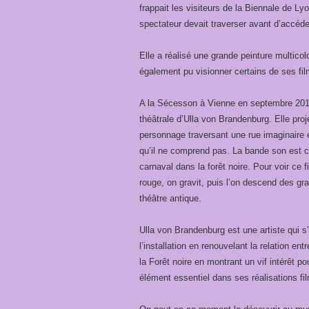
frappait les visiteurs de la Biennale de Ly
spectateur devait traverser avant d’accéder
Elle a réalisé une grande peinture multico
également pu visionner certains de ses 
A la Sécesson à Vienne en septembre 2013,
théâtrale d’Ulla von Brandenburg. Elle proje
personnage traversant une rue imaginaire e
qu’il ne comprend pas. La bande son est cha
carnaval dans la forêt noire. Pour voir ce 
rouge, on gravit, puis l’on descend des gra
théâtre antique.
Ulla von Brandenburg est une artiste qui s
l’installation en renouvelant la relation en
la Forêt noire en montrant un vif intérêt po
élément essentiel dans ses réalisations f