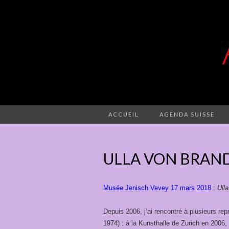
ACCUEIL
AGENDA SUISSE
ULLA VON BRAN
Musée Jenisch Vevey 17 mars 2018
:
Ull
Depuis 2006, j’ai rencontré à plusieurs re
1974) : à la Kunsthalle de Zurich en 2006,