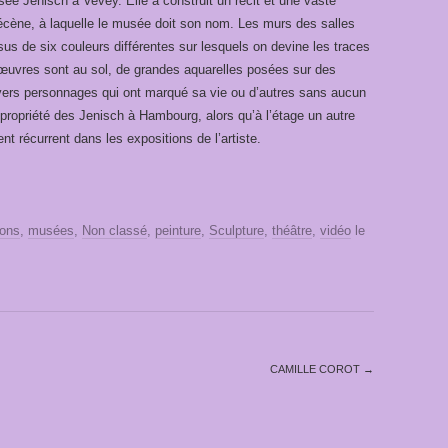
e Jenisch à Vevey. Elle a construit un récit et une vaste
ène, à laquelle le musée doit son nom. Les murs des salles
sus de six couleurs différentes sur lesquels on devine les traces
 œuvres sont au sol, de grandes aquarelles posées sur des
vers personnages qui ont marqué sa vie ou d’autres sans aucun
a propriété des Jenisch à Hambourg, alors qu’à l’étage un autre
t récurrent dans les expositions de l’artiste.
ions
,
musées
,
Non classé
,
peinture
,
Sculpture
,
théâtre
,
vidéo
le
CAMILLE COROT
→