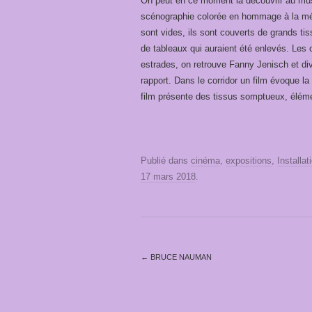
On peut en ce moment la découvrir au musé
scénographie colorée en hommage à la méc
sont vides, ils sont couverts de grands tis
de tableaux qui auraient été enlevés. Les
estrades, on retrouve Fanny Jenisch et di
rapport. Dans le corridor un film évoque l
film présente des tissus somptueux, élémen
Publié dans
cinéma
,
expositions
,
Installat
17 mars 2018
.
←
BRUCE NAUMAN