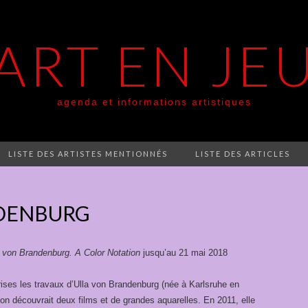
ART EN JE
agenda et informations artistiques
LISTE DES ARTISTES MENTIONNÉS
LISTE DES ARTICLES
DENBURG
a von Brandenburg. A Color Notation
jusqu’au 21 mai 2018
prises les travaux d’Ulla von Brandenburg (née à Karlsruhe en
 on découvrait deux films et de grandes aquarelles. En 2011, elle