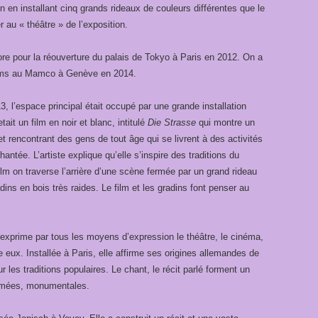
on en installant cinq grands rideaux de couleurs différentes que le
 au « théâtre » de l’exposition.
lore pour la réouverture du palais de Tokyo à Paris en 2012. On a
films au Mamco à Genève en 2014.
 l’espace principal était occupé par une grande installation
tait un film en noir et blanc, intitulé
Die Strasse
qui montre un
t rencontrant des gens de tout âge qui se livrent à des activités
ntée. L’artiste explique qu’elle s’inspire des traditions du
film on traverse l’arrière d’une scène fermée par un grand rideau
dins en bois très raides. Le film et les gradins font penser au
’exprime par tous les moyens d’expression le théâtre, le cinéma,
tre eux. Installée à Paris, elle affirme ses origines allemandes de
ur les traditions populaires. Le chant, le récit parlé forment un
ilmées, monumentales.