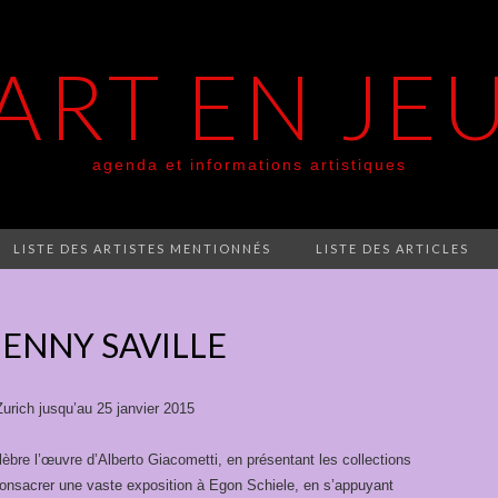
ART EN JE
agenda et informations artistiques
LISTE DES ARTISTES MENTIONNÉS
LISTE DES ARTICLES
JENNY SAVILLE
urich jusqu’au 25 janvier 2015
bre l’œuvre d’Alberto Giacometti, en présentant les collections
onsacrer une vaste exposition à Egon Schiele, en s’appuyant