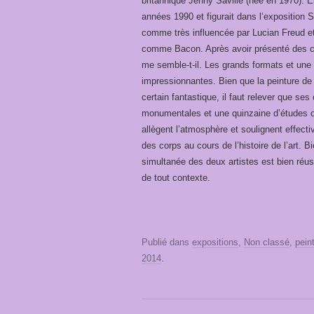
britannique Jenny Saville (née en 1970). El
années 1990 et figurait dans l’exposition
comme très influencée par Lucian Freud et s
comme Bacon. Après avoir présenté des co
me semble-t-il. Les grands formats et une 
impressionnantes. Bien que la peinture de 
certain fantastique, il faut relever que se
monumentales et une quinzaine d’études o
allègent l’atmosphère et soulignent effect
des corps au cours de l’histoire de l’art. B
simultanée des deux artistes est bien réuss
de tout contexte.
Publié dans
expositions
,
Non classé
,
pein
2014
.