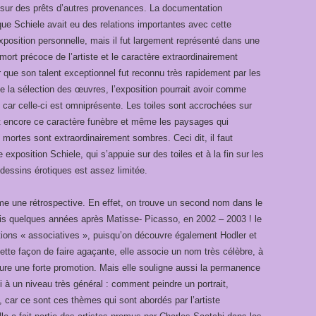
i sur des prêts d’autres provenances. La documentation
que Schiele avait eu des relations importantes avec cette
exposition personnelle, mais il fut largement représenté dans une
mort précoce de l’artiste et le caractère extraordinairement
 que son talent exceptionnel fut reconnu très rapidement par les
 de la sélection des œuvres, l’exposition pourrait avoir comme
, car celle-ci est omniprésente. Les toiles sont accrochées sur
nt encore ce caractère funèbre et même les paysages qui
mortes sont extraordinairement sombres. Ceci dit, il faut
exposition Schiele, qui s’appuie sur des toiles et à la fin sur les
dessins érotiques est assez limitée.
e une rétrospective. En effet, on trouve un second nom dans le
s quelques années après Matisse- Picasso, en 2002 – 2003 ! le
ons « associatives », puisqu’on découvre également Hodler et
tte façon de faire agaçante, elle associe un nom très célèbre, à
ssure une forte promotion. Mais elle souligne aussi la permanence
i à un niveau très général : comment peindre un portrait,
 car ce sont ces thèmes qui sont abordés par l’artiste