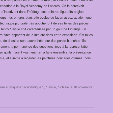
le a fait partie des artistes promus par Charles Saatchi dans les
 Sensation à la Royal Academy de Londres. On la percevait
’inscrivant dans l’héritage des peintres figuratifs anglais
rps nus en gros plan, elle évolue de façon assez académique,
technique picturale très aboutie font de ses toiles des pièces
Jenny Saville soit caractérisée par un goût de l’étrange, un
s œuvres apportent de la lumière dans cette exposition. Six toiles
u de dessins sont accrochées sur des parois blanches. Ils
ivement la permanence des questions liées à la représentation
ien qu’ils n’aient vraiment rien à faire ensemble, la présentation
ie, elle invite à regarder les peintures pour elles-mêmes, hors
ture
et étiqueté
"académique?"
,
Saville
,
Schiele
le
10 novembre